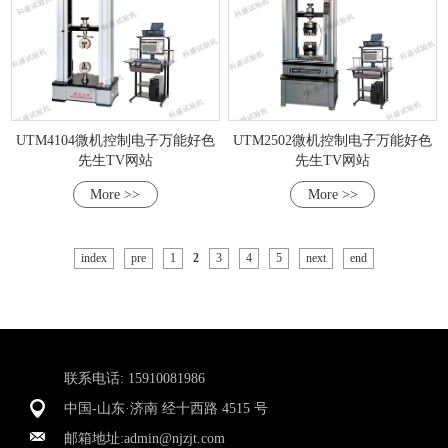
UTM4104微机控制电子万能好色
UTM2502微机控制电子万能好色
先生TV网站
先生TV网站
More >>
More >>
index
pre
1
2
3
4
5
next
end
联系电话: 15910081986
中国-山东·济南 经十西路 4515 号
邮箱地址:
admin@njzjt.com