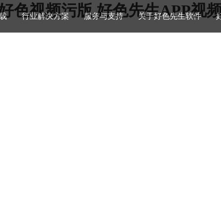
,好色视频污版,好色先生APP视
载
行业解决方案
服务与支持
关于好色先生软件