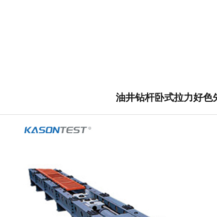
油井钻杆卧式拉力好色