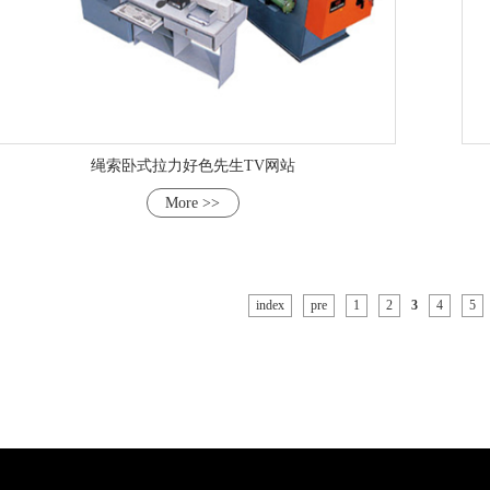
绳索卧式拉力好色先生TV网站
More >>
index
pre
1
2
3
4
5