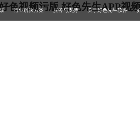
,好色视频污版,好色先生APP视
载
行业解决方案
服务与支持
关于好色先生软件