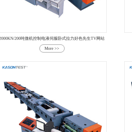
2000KN/200吨微机控制电液伺服卧式拉力好色先生TV网站
More >>